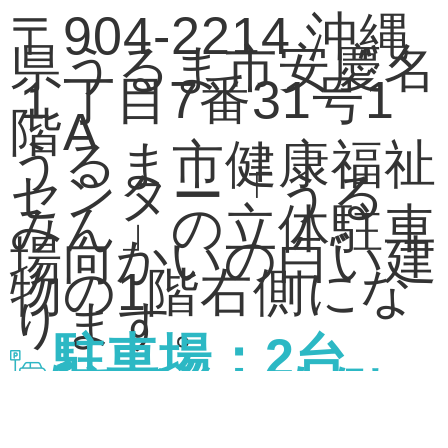
〒904-2214 沖縄
県うるま市安慶名
１丁目7番31号1
階A
うるま市健康福祉
センター「うる
みん」の立体駐車
場向かいの白い建
物の1階右側にな
ります。
駐車場：2台
（店舗前・右側2
列）