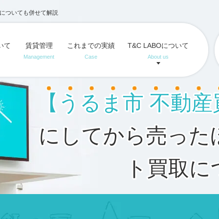
取についても併せて解説
いて
賃貸管理
これまでの実績
T&C LABOについて
Management
Case
About us
【うるま市 不動産
にしてから売った
ト買取に